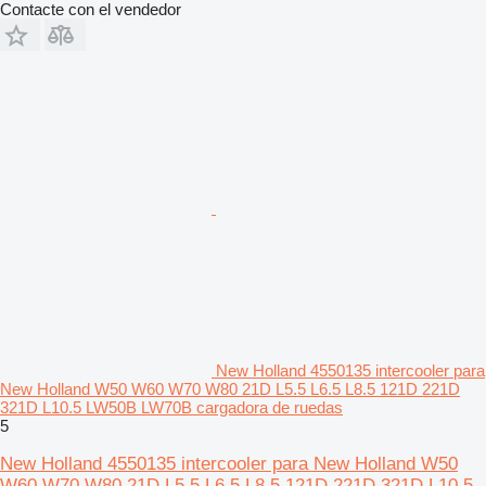
Contacte con el vendedor
New Holland 4550135 intercooler para
New Holland W50 W60 W70 W80 21D L5.5 L6.5 L8.5 121D 221D
321D L10.5 LW50B LW70B cargadora de ruedas
5
New Holland 4550135 intercooler para New Holland W50
W60 W70 W80 21D L5.5 L6.5 L8.5 121D 221D 321D L10.5