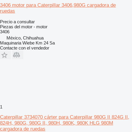
3406 motor para Caterpillar 3406,980G cargadora de
ruedas
Precio a consultar
Piezas del motor - motor
3406
México, Chihuahua
Maquinaria Wiebe Km 24 Sa
Contacte con el vendedor
1
Caterpillar 3734070 cárter para Caterpillar 980G II 824G II,
824H, 980G, 980G II, 980H, 980K, 980K HLG 980M
cargadora de ruedas