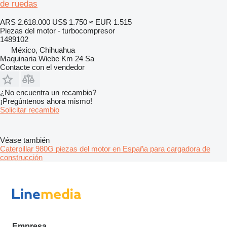
de ruedas
ARS 2.618.000
US$ 1.750
≈ EUR 1.515
Piezas del motor - turbocompresor
1489102
México, Chihuahua
Maquinaria Wiebe Km 24 Sa
Contacte con el vendedor
¿No encuentra un recambio?
¡Pregúntenos ahora mismo!
Solicitar recambio
Véase también
Caterpillar 980G piezas del motor en España para cargadora de
construcción
Empresa