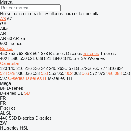
Marca
No se han encontrado resultados para esta consulta
AS
AZ
GA
Atlas
AR
AR 60
AR 75
600 - series
Bobcat
453
753
763
863
864
873
B series
D series
S series
T series
40XT
580
590
621
688
821
1840
1845
SR
SV
W-series
Caterpillar
120
140
216
226
236
242
246
262C
571G
572G
769
777
816
824
924
928
930
936
938
950
953
955
962
963
966
972
973
980
988
990
992
C-series
D series
IT
M-series
TH
Mega
BF
D-series
D-series
DL
SD
FR
FR
F-series
AL
SL
44C
55D
B-series
D-series
ZW
HL-series
HSL