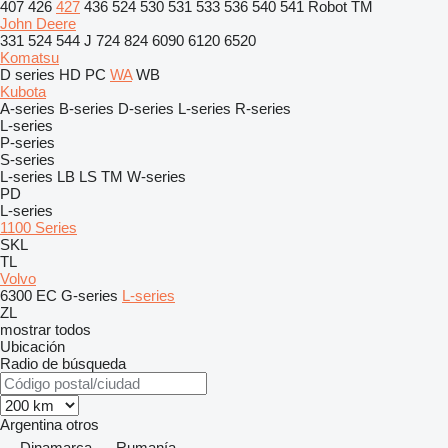
407
426
427
436
524
530
531
533
536
540
541
Robot
TM
John Deere
331
524
544 J
724
824
6090
6120
6520
Komatsu
D series
HD
PC
WA
WB
Kubota
A-series
B-series
D-series
L-series
R-series
L-series
P-series
S-series
L-series
LB
LS
TM
W-series
PD
L-series
1100 Series
SKL
TL
Volvo
6300
EC
G-series
L-series
ZL
mostrar todos
Ubicación
Radio de búsqueda
Argentina
otros
Dinamarca
Rumanía