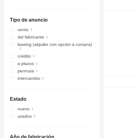
315
316
Tipo de anuncio
317
318
venta
320
del fabricante
321
leasing (alquiler con opción a compra)
322
crédito
323
a plazos
324
permuta
325
intercambio
326
329
330
Estado
336
nuevo
340
usados
345
349
350
Año de fabricación