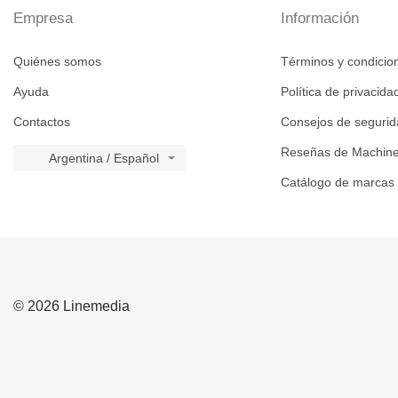
Empresa
Información
936
938
Quiénes somos
Términos y condicio
950
953
Ayuda
Política de privacida
955
Contactos
Consejos de seguri
962
963
Reseñas de Machine
Argentina / Español
966
Catálogo de marcas
972
973
980
988
990
992
© 2026 Linemedia
AP
C-series
CS
DE