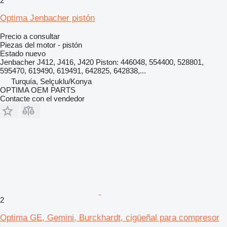
2
Optima Jenbacher pistón
Precio a consultar
Piezas del motor - pistón
Estado
nuevo
Jenbacher J412, J416, J420 Piston: 446048, 554400, 528801,
595470, 619490, 619491, 642825, 642838,...
Turquía, Selçuklu/Konya
OPTIMA OEM PARTS
Contacte con el vendedor
2
Optima GE, Gemini, Burckhardt, cigüeñal para compresor