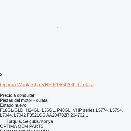
3
Optima Waukesha VHP F18GL/GLD culata
Precio a consultar
Piezas del motor - culata
Estado
nuevo
F18GL/GLD, H24GL, L36GL, P48GL, VHP series L5774, L5794,
L7044, L7042 F3521GS AA204702R 204702...
Turquía, Selçuklu/Konya
OPTIMA OEM PARTS