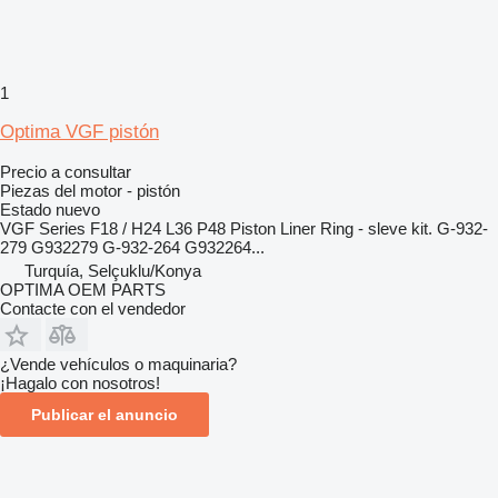
1
Optima VGF pistón
Precio a consultar
Piezas del motor - pistón
Estado
nuevo
VGF Series F18 / H24 L36 P48 Piston Liner Ring - sleve kit. G-932-
279 G932279 G-932-264 G932264...
Turquía, Selçuklu/Konya
OPTIMA OEM PARTS
Contacte con el vendedor
¿Vende vehículos o maquinaria?
¡Hagalo con nosotros!
Publicar el anuncio