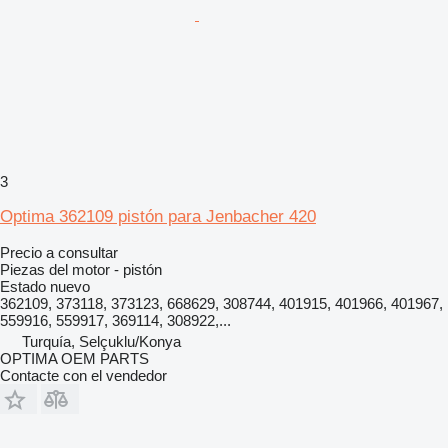
3
Optima 362109 pistón para Jenbacher 420
Precio a consultar
Piezas del motor - pistón
Estado
nuevo
362109, 373118, 373123, 668629, 308744, 401915, 401966, 401967,
559916, 559917, 369114, 308922,...
Turquía, Selçuklu/Konya
OPTIMA OEM PARTS
Contacte con el vendedor