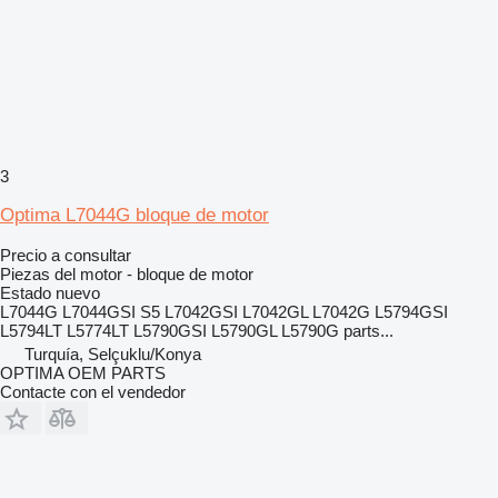
3
Optima L7044G bloque de motor
Precio a consultar
Piezas del motor - bloque de motor
Estado
nuevo
L7044G L7044GSI S5 L7042GSI L7042GL L7042G L5794GSI
L5794LT L5774LT L5790GSI L5790GL L5790G parts...
Turquía, Selçuklu/Konya
OPTIMA OEM PARTS
Contacte con el vendedor