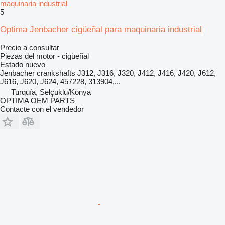
maquinaria industrial
5
Optima Jenbacher cigüeñal para maquinaria industrial
Precio a consultar
Piezas del motor - cigüeñal
Estado
nuevo
Jenbacher crankshafts J312, J316, J320, J412, J416, J420, J612,
J616, J620, J624, 457228, 313904,...
Turquía, Selçuklu/Konya
OPTIMA OEM PARTS
Contacte con el vendedor