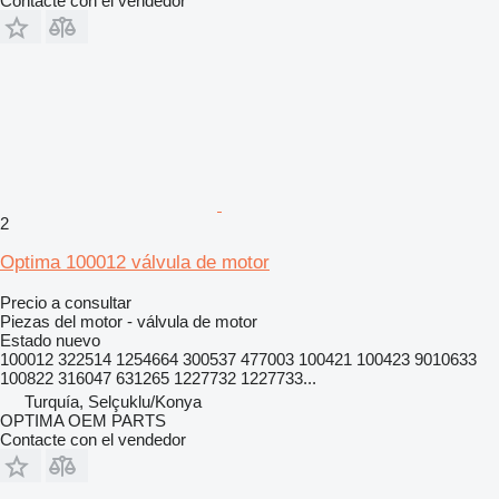
Contacte con el vendedor
2
Optima 100012 válvula de motor
Precio a consultar
Piezas del motor - válvula de motor
Estado
nuevo
100012 322514 1254664 300537 477003 100421 100423 9010633
100822 316047 631265 1227732 1227733...
Turquía, Selçuklu/Konya
OPTIMA OEM PARTS
Contacte con el vendedor