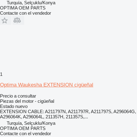
Turquía, Selçuklu/Konya
OPTIMA OEM PARTS
Contacte con el vendedor
1
Optima Waukesha EXTENSION cigüeñal
Precio a consultar
Piezas del motor - cigüeñal
Estado
nuevo
EXTENSION CABLE: A211797N, A211797R, A211797S, A296064G,
A296064K, A296064L, 211357H, 211357S,...
Turquía, Selçuklu/Konya
OPTIMA OEM PARTS
Contacte con el vendedor