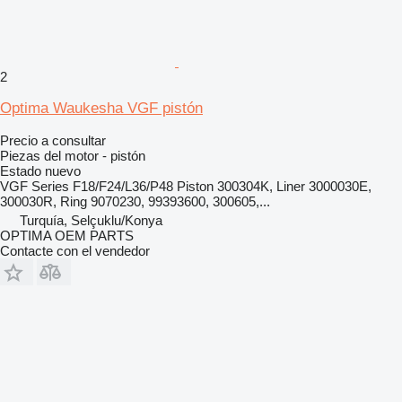
2
Optima Waukesha VGF pistón
Precio a consultar
Piezas del motor - pistón
Estado
nuevo
VGF Series F18/F24/L36/P48 Piston 300304K, Liner 3000030E,
300030R, Ring 9070230, 99393600, 300605,...
Turquía, Selçuklu/Konya
OPTIMA OEM PARTS
Contacte con el vendedor