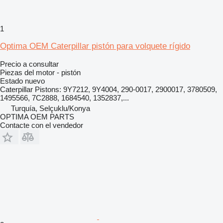
1
Optima OEM Caterpillar pistón para volquete rígido
Precio a consultar
Piezas del motor - pistón
Estado
nuevo
Caterpillar Pistons: 9Y7212, 9Y4004, 290-0017, 2900017, 3780509,
1495566, 7C2888, 1684540, 1352837,...
Turquía, Selçuklu/Konya
OPTIMA OEM PARTS
Contacte con el vendedor