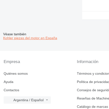
936
938
950
953
955
Véase también
962
Kohler piezas del motor en España
963
966
972
973
Empresa
Información
980
988
Quiénes somos
Términos y condicio
990
992
Ayuda
Política de privacida
AP
Contactos
Consejos de seguri
C-series
Reseñas de Machine
CS
Argentina / Español
DE
Catálogo de marcas