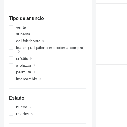
315
316
Tipo de anuncio
317
318
venta
320
subasta
321
del fabricante
322
leasing (alquiler con opción a compra)
323
crédito
324
a plazos
325
permuta
326
intercambio
329
330
336
Estado
340
nuevo
345
usados
349
350