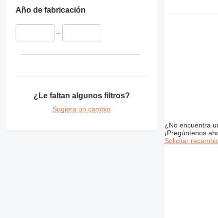
365
Año de fabricación
374
375
–
390
416
420
422
424
¿Le faltan algunos filtros?
426
428
Sugiera un cambio
430
¿No encuentra u
432
¡Pregúntenos ah
Solicitar recambi
434
438
444
571G
572G
631
730