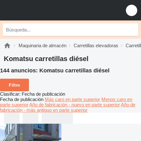
Maquinaria de almacén
Carretillas elevadoras
Carretil
Komatsu carretillas diésel
144 anuncios:
Komatsu carretillas diésel
Filtro
Clasificar
:
Fecha de publicación
Fecha de publicación
Más caro en parte superior
Menos caro en
parte superior
Año de fabricación - nuevo en parte superior
Año de
fabricación - más antiguo en parte superior