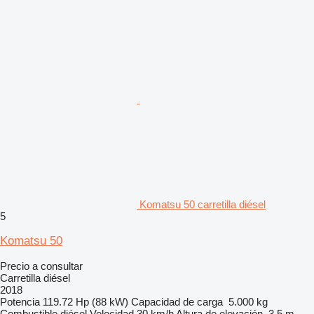
Komatsu 50 carretilla diésel
5
Komatsu 50
Precio a consultar
Carretilla diésel
2018
Potencia
119.72 Hp (88 kW)
Capacidad de carga
5.000 kg
Combustible
diésel
Velocidad
30 km/h
Altura de elevación
3,5 m