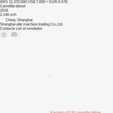
ARS 11.370.000
US$ 7.600
≈ EUR 6.578
Carretilla diésel
2018
2.146 m/h
China, Shanghai
Shanghai aite machine trading Co.,Ltd
Contacte con el vendedor
Komatsu FD30 carretilla diésel