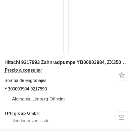
Hitachi 9217993 Zahnradpumpe YB00003984, ZX350LC-6, ZX290LC-5B bomba de engranajes para Hitachi ZX350LC-6, ZX290LC-5B excavadora
Precio a consultar
Bomba de engranajes
YB00003984 9217993
Alemania, Limburg-Offheim
TPH group GmbH