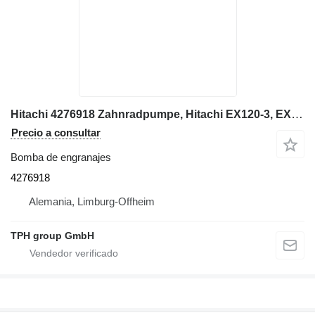
Hitachi 4276918 Zahnradpumpe, Hitachi EX120-3, EX130H-5, EX270-5 bomba de engranajes para Hitachi ZX290LC-5B excavadora
Precio a consultar
Bomba de engranajes
4276918
Alemania, Limburg-Offheim
TPH group GmbH