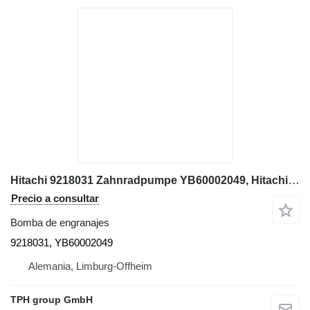
Hitachi 9218031 Zahnradpumpe YB60002049, Hitachi ZX350LC-6, ZX290LC-5B bomba de engranajes para Hitachi ZX350LC-6, ZX290LC-5B excavadora
Precio a consultar
Bomba de engranajes
9218031, YB60002049
Alemania, Limburg-Offheim
TPH group GmbH